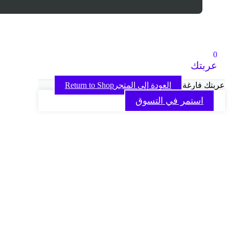
0
عربتك
عربتك فارغة
العودة إلى المتجرReturn to Shop
استمر في التسوق